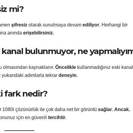
siz mi?
mamen
şifresiz
olarak sunulmaya devam
ediliyor
. Herhangi bir
yına anında
erişebilirsiniz
.
a kanal bulunmuyor, ne yapmalıyı
lu olmasından kaynaklanır.
Öncelikle
kullanmadığınız eski kanal
 yukarıdaki adımlarla tekrar
deneyin
.
 fark nedir?
 1080i çözünürlük ile çok daha net bir görüntü
sağlar
.
Ancak
,
yonunuz için en güvenli
tercihtir
.