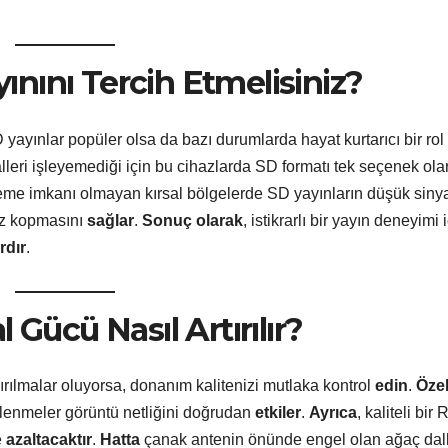
nını Tercih Etmelisiniz?
 yayınlar popüler olsa da bazı durumlarda hayat kurtarıcı bir rol
lleri işleyemediği için bu cihazlarda SD formatı tek seçenek ola
zleme imkanı olmayan kırsal bölgelerde SD yayınların düşük siny
az kopmasını
sağlar
.
Sonuç olarak
, istikrarlı bir yayın deneyimi 
rdır
.
 Gücü Nasıl Artırılır?
ırılmalar oluyorsa, donanım kalitenizi mutlaka kontrol
edin
.
Özel
lenmeler görüntü netliğini doğrudan
etkiler
.
Ayrıca
, kaliteli bir
e
azaltacaktır
.
Hatta
çanak antenin önünde engel olan ağaç dall