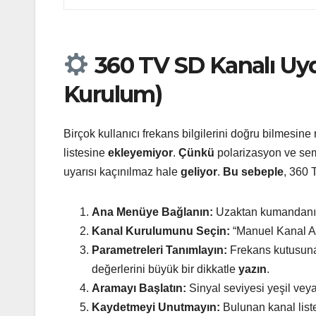
360 TV SD Kanalı Uyd
Kurulum)
Birçok kullanıcı frekans bilgilerini doğru bilmesine
listesine
ekleyemiyor
.
Çünkü
polarizasyon ve semb
uyarısı kaçınılmaz hale
geliyor
.
Bu sebeple
, 360 
Ana Menüye Bağlanın:
Uzaktan kumandanı
Kanal Kurulumunu Seçin:
“Manuel Kanal A
Parametreleri Tanımlayın:
Frekans kutusu
değerlerini büyük bir dikkatle
yazın
.
Aramayı Başlatın:
Sinyal seviyesi yeşil ve
Kaydetmeyi Unutmayın:
Bulunan kanal liste