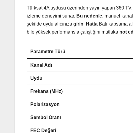
Türksat 4A uydusu üzerinden yayın yapan 360 TV, S
izleme deneyimi sunar.
Bu nedenle
, manuel kanal
şekilde uydu alıcınıza
girin
.
Hatta
Batı kapsama ala
bile yüksek performansla çalıştığını mutlaka
not e
Parametre Türü
Kanal Adı
Uydu
Frekans (MHz)
Polarizasyon
Sembol Oranı
FEC Değeri