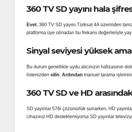
360 TV SD yayını hala şifre
Evet
, 360 TV SD yayını Türksat 4A üzerinden ta
platforma üye olmadan bu frekans değerleriyle ya
Sinyal seviyesi yüksek am
Bu durum genellikle uydu alıcınızın hafızasının do
listenizden
silin
.
Ardından
manuel tarama işlemini
360 TV SD ve HD arasındaki
SD yayınlar 576i çözünürlük sunarken, HD yayınlar
cihazınız HD desteklemiyorsa SD yayınlar televiz