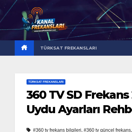
Skip
to
content
TÜRKSAT FREKANSLARI
TÜRKSAT FREKANSLARI
360 TV SD Frekans 
Uydu Ayarları Rehb
#360 tv frekans bilgileri
,
#360 tv güncel frekans