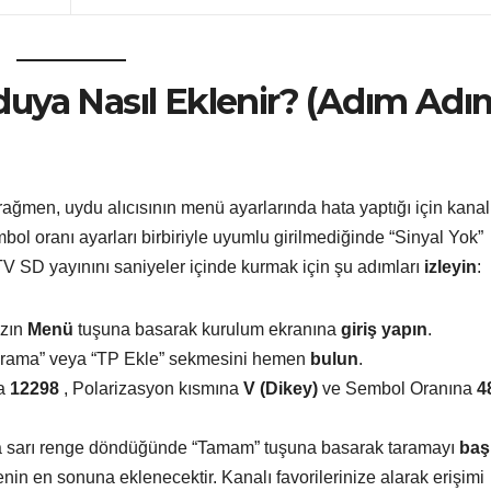
uya Nasıl Eklenir? (Adım Adı
 rağmen, uydu alıcısının menü ayarlarında hata yaptığı için kanal
ol oranı ayarları birbiriyle uyumlu girilmediğinde “Sinyal Yok”
TV SD yayınını saniyeler içinde kurmak için şu adımları
izleyin
:
zın
Menü
tuşuna basarak kurulum ekranına
giriş yapın
.
rama” veya “TP Ekle” sekmesini hemen
bulun
.
na
12298
, Polarizasyon kısmına
V (Dikey)
ve Sembol Oranına
4
ya sarı renge döndüğünde “Tamam” tuşuna basarak taramayı
baş
nin en sonuna eklenecektir. Kanalı favorilerinize alarak erişimi