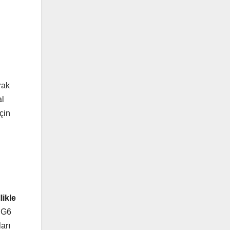
rak
al
için
likle
 RG6
arı