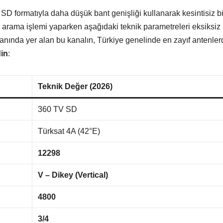
D formatıyla daha düşük bant genişliği kullanarak kesintisiz bi
 arama işlemi yaparken aşağıdaki teknik parametreleri eksiksiz 
nında yer alan bu kanalın, Türkiye genelinde en zayıf antenler
din
:
Teknik Değer (2026)
360 TV SD
Türksat 4A (42°E)
12298
V – Dikey (Vertical)
4800
3/4