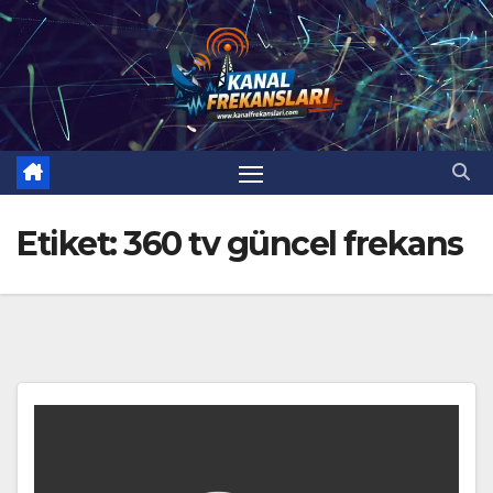
Skip
to
content
Etiket:
360 tv güncel frekans