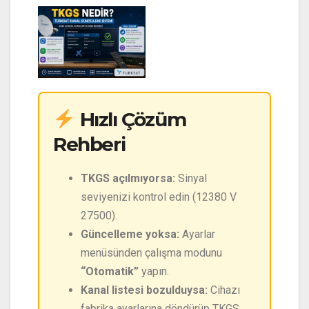
Hızlı Çözüm
Rehberi
TKGS açılmıyorsa:
Sinyal
seviyenizi kontrol edin (12380 V
27500).
Güncelleme yoksa:
Ayarlar
menüsünden çalışma modunu
“Otomatik”
yapın.
Kanal listesi bozulduysa:
Cihazı
fabrika ayarlarına döndürüp TKGS