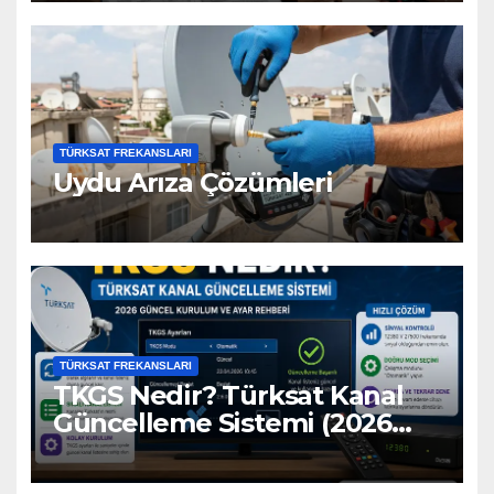
TÜRKSAT FREKANSLARI
Uydu Arıza Çözümleri
TÜRKSAT FREKANSLARI
TKGS Nedir? Türksat Kanal
Güncelleme Sistemi (2026
Ayarları)