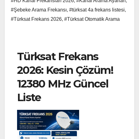
#HD Kanal Frekansları 2026
,
#Kanal Arama Ayarları
,
#Şebeke Arama Frekansı
,
#türksat 4a frekans listesi
,
#Türksat Frekans 2026
,
#Türksat Otomatik Arama
Türksat Frekans
2026: Kesin Çözüm!
12380 MHz Güncel
Liste