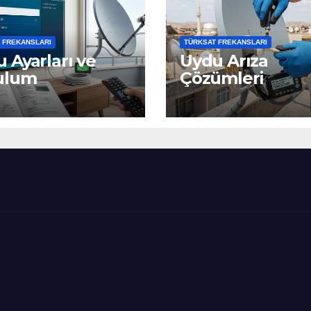
 FREKANSLARI
TÜRKSAT FREKANSLARI
 Ayarları ve
Uydu Arıza
ulum
Çözümleri