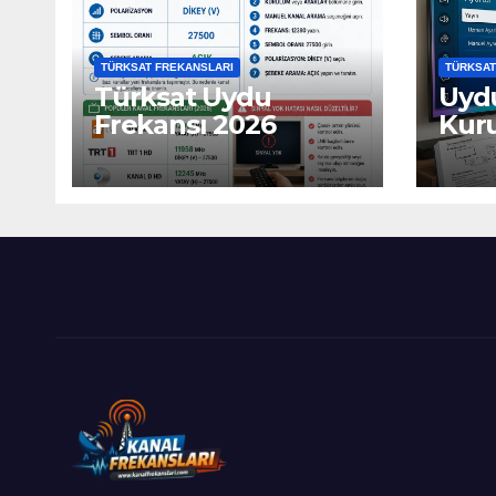
TÜRKSAT FREKANSLARI
TÜRKSAT
Türksat Uydu
Uydu
Frekansı 2026
Kur