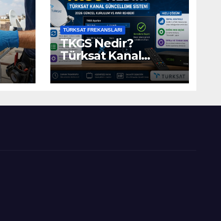
TÜRKSAT FREKANSLARI
TKGS Nedir?
Türksat Kanal
Güncelleme Sistemi
(2026 Ayarları)