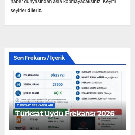
haber dünyasından asla kopmayacaksınız. Keyifli
seyirler
dileriz
.
Son Frekans / İçerik
TÜRKSAT FREKANSLARI
Türksat Uydu Frekansı 2026