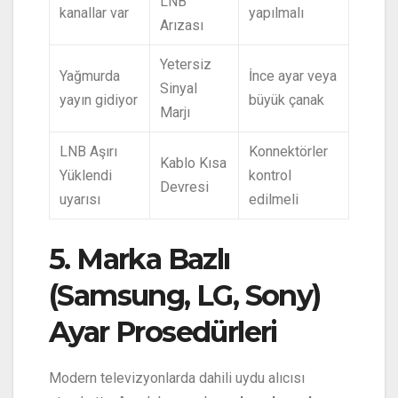
LNB
kanallar var
yapılmalı
Arızası
Yetersiz
Yağmurda
İnce ayar veya
Sinyal
yayın gidiyor
büyük çanak
Marjı
LNB Aşırı
Konnektörler
Kablo Kısa
Yüklendi
kontrol
Devresi
uyarısı
edilmeli
5. Marka Bazlı
(Samsung, LG, Sony)
Ayar Prosedürleri
Modern televizyonlarda dahili uydu alıcısı