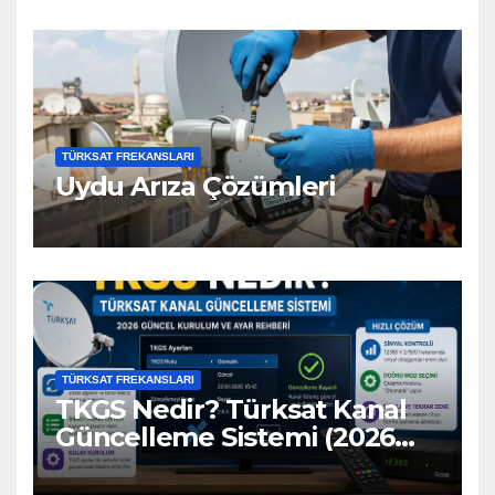
TÜRKSAT FREKANSLARI
Uydu Arıza Çözümleri
TÜRKSAT FREKANSLARI
TKGS Nedir? Türksat Kanal
Güncelleme Sistemi (2026
Ayarları)