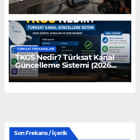
TÜRKSAT FREKANSLARI
TKGS Nedir? Türksat Kanal
Güncelleme Sistemi (2026
Ayarları)
Son Frekans / İçerik