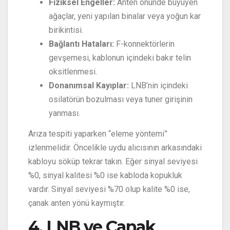
Fiziksel Engeller:
Anten önünde büyüyen
ağaçlar, yeni yapılan binalar veya yoğun kar
birikintisi.
Bağlantı Hataları:
F-konnektörlerin
gevşemesi, kablonun içindeki bakır telin
oksitlenmesi.
Donanımsal Kayıplar:
LNB’nin içindeki
osilatörün bozulması veya tuner girişinin
yanması.
Arıza tespiti yaparken “eleme yöntemi”
izlenmelidir. Öncelikle uydu alıcısının arkasındaki
kabloyu söküp tekrar takın. Eğer sinyal seviyesi
%0, sinyal kalitesi %0 ise kabloda kopukluk
vardır. Sinyal seviyesi %70 olup kalite %0 ise,
çanak anten yönü kaymıştır.
4. LNB ve Çanak