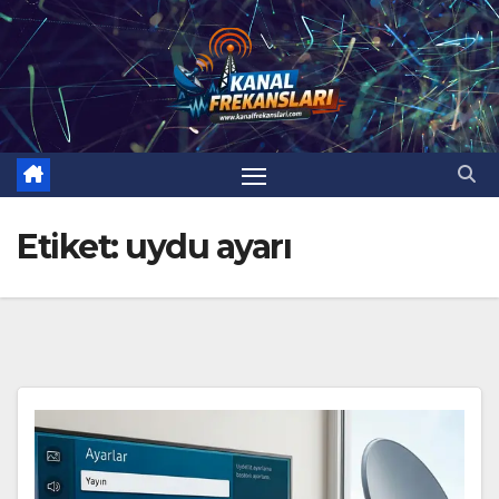
Skip
to
content
Etiket:
uydu ayarı