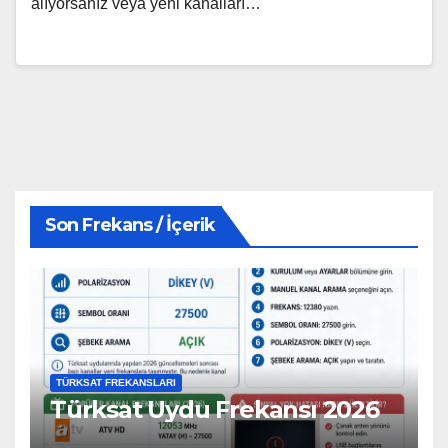
alıyorsanız veya yeni kanalları…
Son Frekans / İçerik
TÜRKSAT FREKANSLARI
Türksat Uydu Frekansı 2026