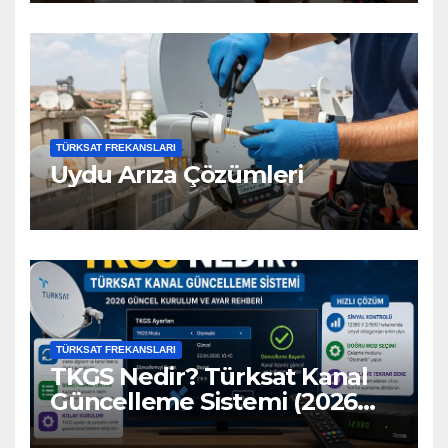
TÜRKSAT FREKANSLARI
Uydu Arıza Çözümleri
TÜRKSAT FREKANSLARI
TKGS Nedir? Türksat Kanal
Güncelleme Sistemi (2026
Ayarları)