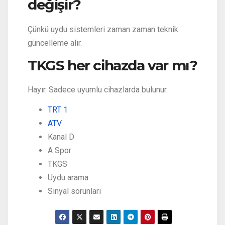
değişir?
Çünkü uydu sistemleri zaman zaman teknik
güncelleme alır.
TKGS her cihazda var mı?
Hayır. Sadece uyumlu cihazlarda bulunur.
TRT 1
ATV
Kanal D
A Spor
TKGS
Uydu arama
Sinyal sorunları