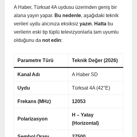
A Haber, Türksat 4A uydusu üzerinden geniş bir
alana yayın yapar.
Bu nedenle
, aşağıdaki teknik
verileri uydu alıcınıza eksiksiz
yazın
.
Hatta
bu
verilerin eski tip tüplü televizyonlarla tam uyumlu
olduğunu da
not edin
:
Parametre Türü
Teknik Değer (2026)
Kanal Adı
A Haber SD
Uydu
Türksat 4A (42°E)
Frekans (MHz)
12053
H – Yatay
Polarizasyon
(Horizontal)
Sembol Oranı
27500