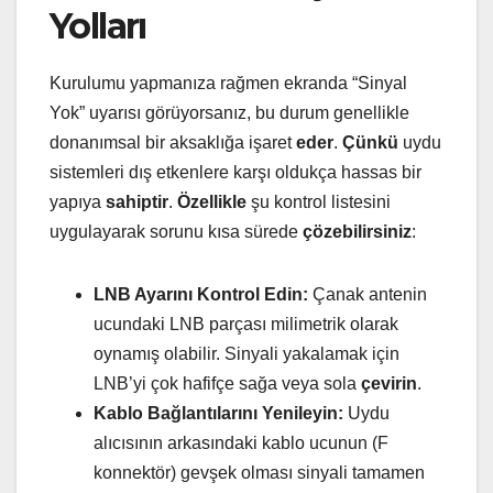
Yolları
Kurulumu yapmanıza rağmen ekranda “Sinyal
Yok” uyarısı görüyorsanız, bu durum genellikle
donanımsal bir aksaklığa işaret
eder
.
Çünkü
uydu
sistemleri dış etkenlere karşı oldukça hassas bir
yapıya
sahiptir
.
Özellikle
şu kontrol listesini
uygulayarak sorunu kısa sürede
çözebilirsiniz
:
LNB Ayarını Kontrol Edin:
Çanak antenin
ucundaki LNB parçası milimetrik olarak
oynamış olabilir. Sinyali yakalamak için
LNB’yi çok hafifçe sağa veya sola
çevirin
.
Kablo Bağlantılarını Yenileyin:
Uydu
alıcısının arkasındaki kablo ucunun (F
konnektör) gevşek olması sinyali tamamen