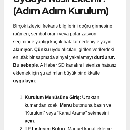
(Adım Adım Kurulum)
Birçok izleyici frekans bilgilerini doğru girmesine
rağmen, sembol oranı veya polarizasyon
seçiminde yaptığı küçük hatalar nedeniyle yayını
alamıyor
.
Çünkü
uydu alıcıları, girilen verilerdeki
en ufak bir sapmada sinyal yakalamayı
durdurur
.
Bu sebeple
, A Haber SD kanalını listenize hatasız
eklemek için şu adımları büyük bir dikkatle
uygulayın
:
Kurulum Menüsüne Giriş:
Uzaktan
kumandanızdaki
Menü
butonuna basın ve
“Kurulum” veya “Kanal Arama” sekmesini
açın
.
TP Listesini Bulun:
Manuel kanal ekleme