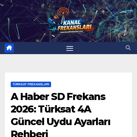
Skip
to
content
TÜRKSAT FREKANSLARI
A Haber SD Frekans
2026: Türksat 4A
Güncel Uydu Ayarları
Rehberi