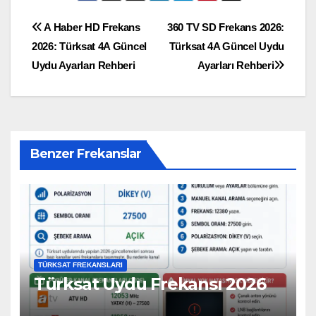
Yazı
A Haber HD Frekans
360 TV SD Frekans 2026:
2026: Türksat 4A Güncel
Türksat 4A Güncel Uydu
gezinmesi
Uydu Ayarları Rehberi
Ayarları Rehberi
Benzer Frekanslar
TÜRKSAT FREKANSLARI
Türksat Uydu Frekansı 2026