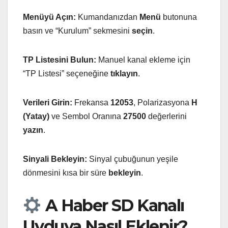
Menüyü Açın:
Kumandanızdan
Menü
butonuna
basın ve “Kurulum” sekmesini
seçin
.
TP Listesini Bulun:
Manuel kanal ekleme için
“TP Listesi” seçeneğine
tıklayın
.
Verileri Girin:
Frekansa
12053
, Polarizasyona
H
(Yatay)
ve Sembol Oranına
27500
değerlerini
yazın
.
Sinyali Bekleyin:
Sinyal çubuğunun yeşile
dönmesini kısa bir süre
bekleyin
.
A Haber SD Kanalı
Uyduya Nasıl Eklenir?