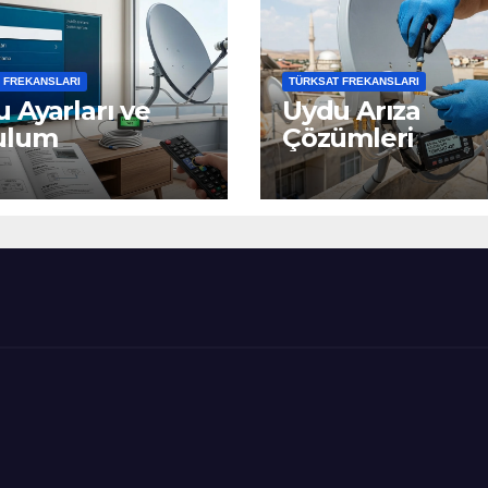
 FREKANSLARI
TÜRKSAT FREKANSLARI
 Ayarları ve
Uydu Arıza
ulum
Çözümleri