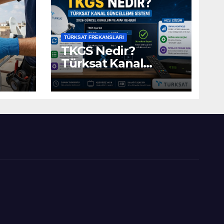
TÜRKSAT FREKANSLARI
TKGS Nedir?
Türksat Kanal
Güncelleme Sistemi
(2026 Ayarları)