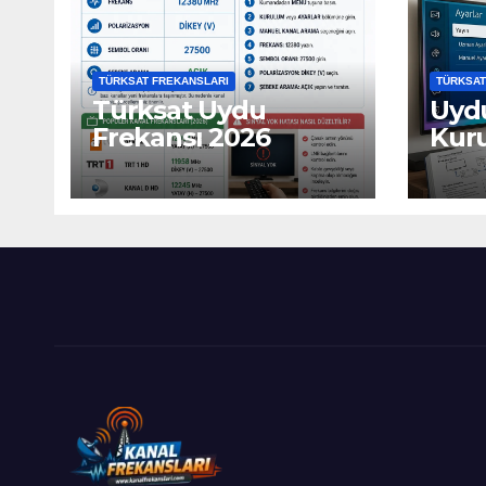
TÜRKSAT FREKANSLARI
TÜRKSAT
Türksat Uydu
Uydu
Frekansı 2026
Kur