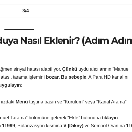
3/4
uya Nasıl Eklenir? (Adım Adı
rağmen sinyal hatası alabiliyor.
Çünkü
uydu alıcılarının “Manuel
atası, tarama işlemini
bozar
.
Bu sebeple
, A Para HD kanalını
uygulayın
:
nızdaki
Menü
tuşuna basın ve “Kurulum” veya “Kanal Arama”
anuel Tarama” bölümüne gelerek “Ekle” butonuna
tıklayın
.
a
11999
, Polarizasyon kısmına
V (Dikey)
ve Sembol Oranına
11