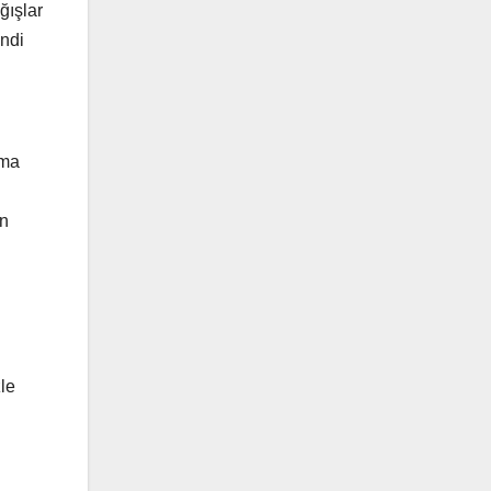
ğışlar
endi
uma
an
le