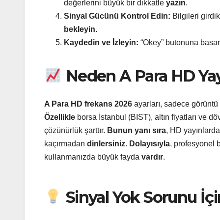
değerlerini büyük bir dikkatle
yazın
.
Sinyal Gücünü Kontrol Edin:
Bilgileri gird
bekleyin
.
Kaydedin ve İzleyin:
“Okey” butonuna basara
Neden A Para HD Yayı
A Para HD frekans 2026
ayarları, sadece görüntü k
Özellikle
borsa İstanbul (BIST), altın fiyatları ve dö
çözünürlük şarttır.
Bunun yanı sıra
, HD yayınlarda
kaçırmadan
dinlersiniz
.
Dolayısıyla
, profesyonel b
kullanmanızda büyük fayda
vardır
.
Sinyal Yok Sorunu İçi