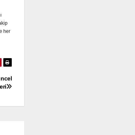
ı
akip
e her
üncel
eri