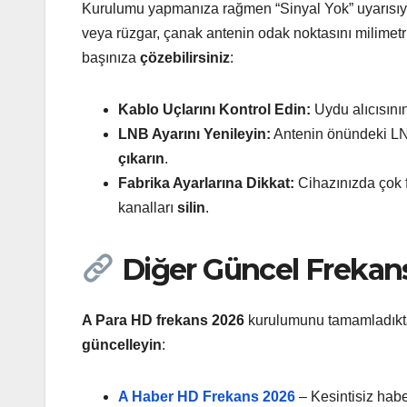
Kurulumu yapmanıza rağmen “Sinyal Yok” uyarısıyl
veya rüzgar, çanak antenin odak noktasını milimetr
başınıza
çözebilirsiniz
:
Kablo Uçlarını Kontrol Edin:
Uydu alıcısın
LNB Ayarını Yenileyin:
Antenin önündeki LNB
çıkarın
.
Fabrika Ayarlarına Dikkat:
Cihazınızda çok f
kanalları
silin
.
Diğer Güncel Frekan
A Para HD frekans 2026
kurulumunu tamamladıktan
güncelleyin
:
A Haber HD Frekans 2026
– Kesintisiz habe