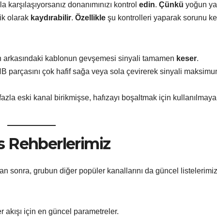
a karşılaşıyorsanız donanımınızı kontrol
edin
.
Çünkü
yoğun ya
ik olarak
kaydırabilir
.
Özellikle
şu kontrolleri yaparak sorunu k
ın arkasındaki kablonun gevşemesi sinyali tamamen
keser
.
 parçasını çok hafif sağa veya sola çevirerek sinyali maksim
azla eski kanal birikmişse, hafızayı boşaltmak için kullanılmay
s Rehberlerimiz
 sonra, grubun diğer popüler kanallarını da güncel listelerimiz
r akışı için en güncel parametreler.