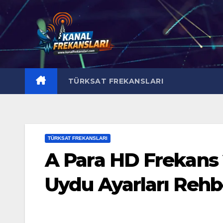
Skip
to
content
TÜRKSAT FREKANSLARI
TÜRKSAT FREKANSLARI
A Para HD Frekans 
Uydu Ayarları Rehb