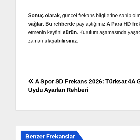
Sonuç olarak
, güncel frekans bilgilerine sahip o
sağlar
.
Bu rehberde
paylaştığımız
A Para HD fre
etmenin keyfini
sürün
. Kurulum aşamasında yaşadığ
zaman
ulaşabilirsiniz
.
Yazı
A Spor SD Frekans 2026: Türksat 4A 
Uydu Ayarları Rehberi
gezinmesi
Benzer Frekanslar