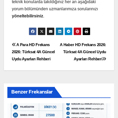
teknik konularda takıldığınız her an aşağıdaki
yorum bölümünden uzmanlarımıza sorularınızı
yöneltebilirsiniz
.
Yazı
A Para HD Frekans
A Haber HD Frekans 2026:
2026: Türksat 4A Güncel
Türksat 4A Güncel Uydu
gezinmesi
Uydu Ayarları Rehberi
Ayarları Rehberi
Benzer Frekanslar