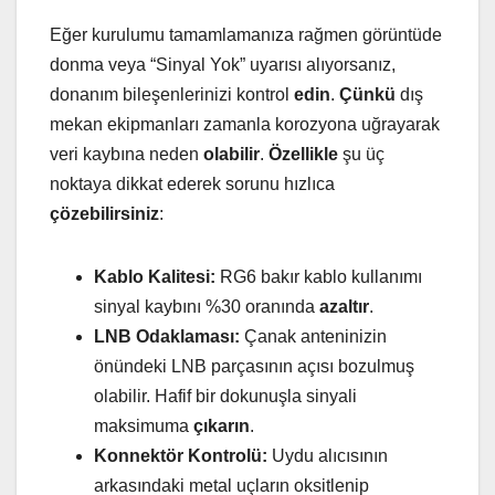
Eğer kurulumu tamamlamanıza rağmen görüntüde
donma veya “Sinyal Yok” uyarısı alıyorsanız,
donanım bileşenlerinizi kontrol
edin
.
Çünkü
dış
mekan ekipmanları zamanla korozyona uğrayarak
veri kaybına neden
olabilir
.
Özellikle
şu üç
noktaya dikkat ederek sorunu hızlıca
çözebilirsiniz
:
Kablo Kalitesi:
RG6 bakır kablo kullanımı
sinyal kaybını %30 oranında
azaltır
.
LNB Odaklaması:
Çanak anteninizin
önündeki LNB parçasının açısı bozulmuş
olabilir. Hafif bir dokunuşla sinyali
maksimuma
çıkarın
.
Konnektör Kontrolü:
Uydu alıcısının
arkasındaki metal uçların oksitlenip