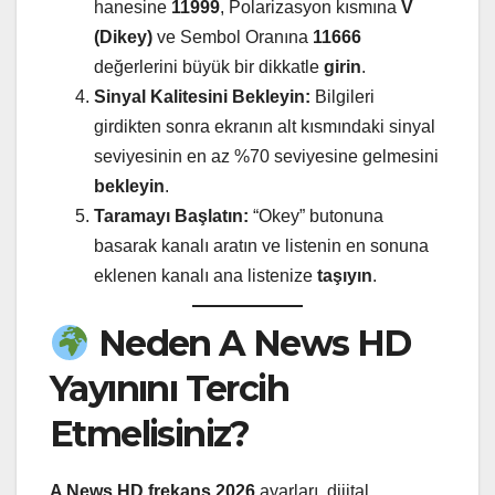
hanesine
11999
, Polarizasyon kısmına
V
(Dikey)
ve Sembol Oranına
11666
değerlerini büyük bir dikkatle
girin
.
Sinyal Kalitesini Bekleyin:
Bilgileri
girdikten sonra ekranın alt kısmındaki sinyal
seviyesinin en az %70 seviyesine gelmesini
bekleyin
.
Taramayı Başlatın:
“Okey” butonuna
basarak kanalı aratın ve listenin en sonuna
eklenen kanalı ana listenize
taşıyın
.
Neden A News HD
Yayınını Tercih
Etmelisiniz?
A News HD frekans 2026
ayarları, dijital