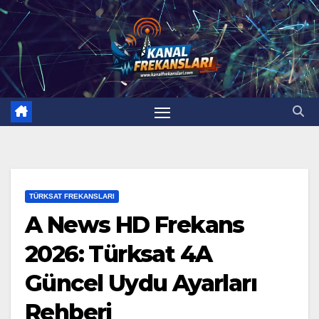
Skip
to
content
TÜRKSAT FREKANSLARI
A News HD Frekans
2026: Türksat 4A
Güncel Uydu Ayarları
Rehberi