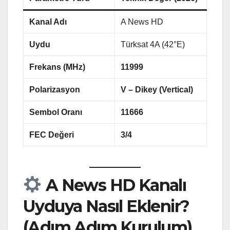
Kanal Adı
A News HD
Uydu
Türksat 4A (42°E)
Frekans (MHz)
11999
Polarizasyon
V – Dikey (Vertical)
Sembol Oranı
11666
FEC Değeri
3/4
A News HD Kanalı
Uyduya Nasıl Eklenir?
(Adım Adım Kurulum)