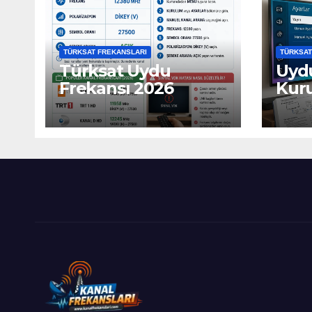
TÜRKSAT FREKANSLARI
TÜRKSAT
Türksat Uydu
Uydu
Frekansı 2026
Kur