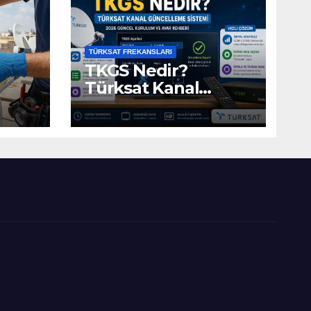
TÜRKSAT FREKANSLARI
TKGS Nedir?
Türksat Kanal
Güncelleme Sistemi
(2026 Ayarları)