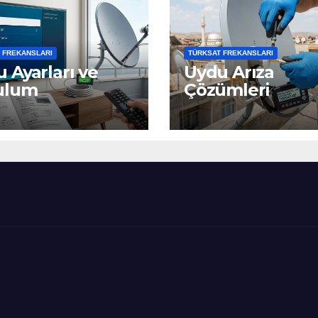
 FREKANSLARI
TÜRKSAT FREKANSLARI
 Ayarları ve
Uydu Arıza
ulum
Çözümleri