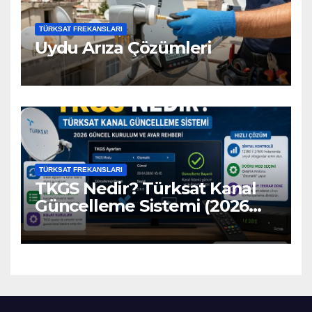
TÜRKSAT FREKANSLARI
Uydu Arıza Çözümleri
TÜRKSAT FREKANSLARI
TKGS Nedir? Türksat Kanal
Güncelleme Sistemi (2026
Ayarları)