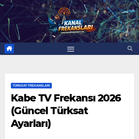
Skip
to
content
TÜRKSAT FREKANSLARI
Kabe TV Frekansı 2026
(Güncel Türksat
Ayarları)