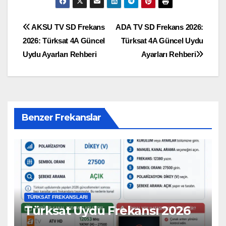
Yazı
AKSU TV SD Frekans
ADA TV SD Frekans 2026:
2026: Türksat 4A Güncel
Türksat 4A Güncel Uydu
gezinmesi
Uydu Ayarları Rehberi
Ayarları Rehberi
Benzer Frekanslar
TÜRKSAT FREKANSLARI
Türksat Uydu Frekansı 2026