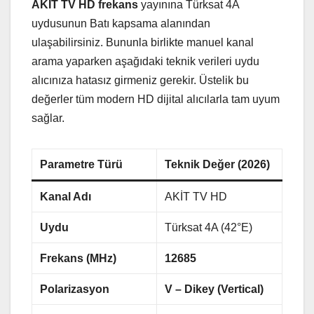
AKİT TV HD frekans
yayınına Türksat 4A
uydusunun Batı kapsama alanından
ulaşabilirsiniz. Bununla birlikte manuel kanal
arama yaparken aşağıdaki teknik verileri uydu
alıcınıza hatasız girmeniz gerekir. Üstelik bu
değerler tüm modern HD dijital alıcılarla tam uyum
sağlar.
Parametre Türü
Teknik Değer (2026)
Kanal Adı
AKİT TV HD
Uydu
Türksat 4A (42°E)
Frekans (MHz)
12685
Polarizasyon
V – Dikey (Vertical)