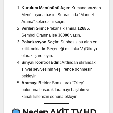
Kurulum Menüsünü Açın:
Kumandanızdan
Menü tuşuna basın. Sonrasında “Manuel
Arama” sekmesini seçin.
Verileri Girin:
Frekans kısmına
12685
,
Sembol Oranına ise
30000
yazın.
Polarizasyon Seçin:
Şüphesiz bu alan en
kritik noktadır. Seçeneği mutlaka V (Dikey)
olarak işaretleyin.
Sinyali Kontrol Edin:
Ardından ekrandaki
sinyal seviyesinin yeşil renge dönmesini
bekleyin.
Aramayı Bitirin:
Son olarak “Okey”
butonuna basarak taramayı başlatın ve
kanalı listenizin sonuna ekleyin.
Neden AKİT TV HD