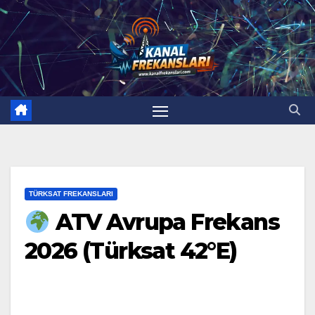
Skip
to
content
TÜRKSAT FREKANSLARI
ATV Avrupa Frekans
2026 (Türksat 42°E)