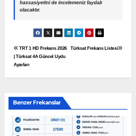
hassasiyetini de incelemeniz faydalı
olacaktır.
Yazı
TRT 1 HD Frekans 2026
Türksat Frekans Listesi
| Türksat 4A Güncel Uydu
gezinmesi
Ayarları
Benzer Frekanslar